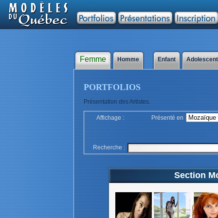
Femme
Homme
Enfant
Adolescen
PORTFOLIOS
Présentation des Artistes.
Affichage :
Présenté en
Recherche :
Section Mo