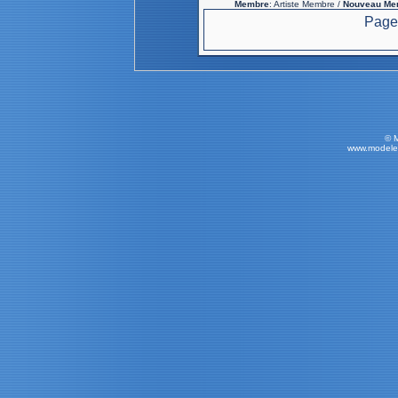
Membre
: Artiste Membre /
Nouveau Me
Page 
© 
www.modele