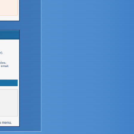
e).
cées.
email.
u menu.