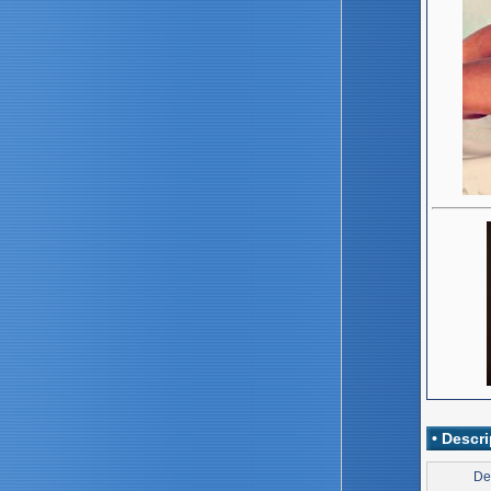
• Descri
De