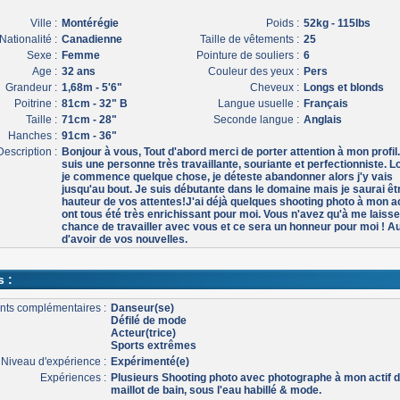
Ville :
Montérégie
Poids :
52kg - 115lbs
Nationalité :
Canadienne
Taille de vêtements :
25
Sexe :
Femme
Pointure de souliers :
6
Age :
32 ans
Couleur des yeux :
Pers
Grandeur :
1,68m - 5'6"
Cheveux :
Longs et blonds
Poitrine :
81cm - 32" B
Langue usuelle :
Français
Taille :
71cm - 28"
Seconde langue :
Anglais
Hanches :
91cm - 36"
Description :
Bonjour à vous, Tout d'abord merci de porter attention à mon profil
suis une personne très travaillante, souriante et perfectionniste. 
je commence quelque chose, je déteste abandonner alors j'y vais
jusqu'au bout. Je suis débutante dans le domaine mais je saurai êtr
hauteur de vos attentes!J'ai déjà quelques shooting photo à mon ac
ont tous été très enrichissant pour moi. Vous n'avez qu'à me laisse
chance de travailler avec vous et ce sera un honneur pour moi ! Au
d'avoir de vos nouvelles.
s :
nts complémentaires :
Danseur(se)
Défilé de mode
Acteur(trice)
Sports extrêmes
Niveau d'expérience :
Expérimenté(e)
Expériences :
Plusieurs Shooting photo avec photographe à mon actif d
maillot de bain, sous l'eau habillé & mode.