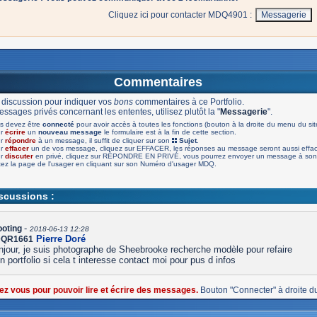
Cliquez ici pour contacter MDQ4901 :
Commentaires
 discussion pour indiquer vos
bons
commentaires à ce Portfolio.
ssages privés concernant les ententes, utilisez plutôt la "
Messagerie
".
s devez être
connecté
pour avoir accès à toutes les fonctions (bouton à la droite du menu du sit
ur
écrire
un
nouveau message
le formulaire est à la fin de cette section.
ur
répondre
à un message, il suffit de cliquer sur son
Sujet
.
ur
effacer
un de vos message, cliquez sur EFFACER, les réponses au message seront aussi effa
ur
discuter
en privé, cliquez sur RÉPONDRE EN PRIVÉ, vous pourrez envoyer un message à son 
tez la page de l'usager en cliquant sur son Numéro d'usager MDQ.
iscussions :
-
ooting
2018-06-13 12:28
Pierre Doré
QR1661
njour, je suis photographe de Sheebrooke recherche modèle pour refaire
 portfolio si cela t interesse contact moi pour pus d infos
ez vous pour pouvoir lire et écrire des messages.
Bouton "Connecter" à droite d