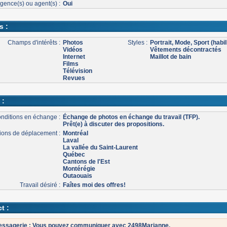
gence(s) ou agent(s) :
Oui
s :
Champs d'intérêts :
Photos
Styles :
Portrait, Mode, Sport (habil
Vidéos
Vêtements décontractés
Internet
Maillot de bain
Films
Télévision
Revues
 :
nditions en échange :
Échange de photos en échange du travail (TFP).
Prêt(e) à discuter des propositions.
ons de déplacement :
Montréal
Laval
La vallée du Saint-Laurent
Québec
Cantons de l'Est
Montérégie
Outaouais
Travail désiré :
Faîtes moi des offres!
t :
ssagerie : Vous pouvez communiquer avec 2498Marianne.