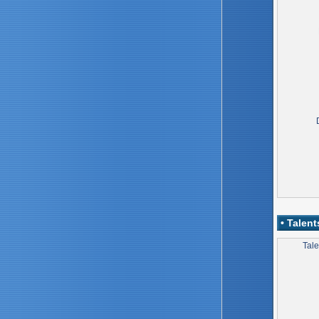
• Talent
Tale