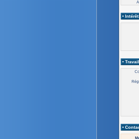
A
• Intérêt
• Travail
Co
Régi
• Contac
Me