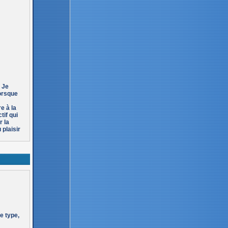
. Je
Lorsque
e à la
tif qui
r la
 plaisir
e type,