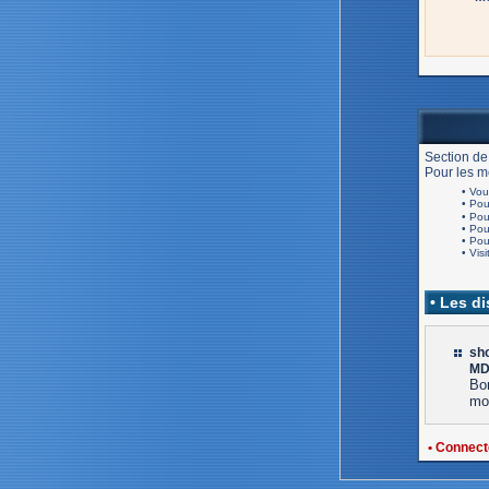
Section de
Pour les me
• Vou
• Po
• Po
• Po
• Po
• Visi
• Les d
sh
MD
Bo
mon
• Connect