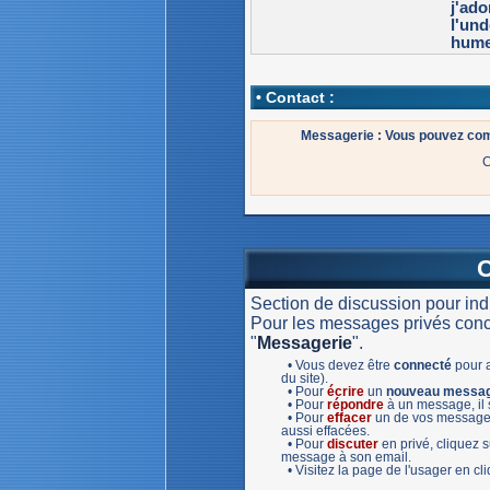
j'ado
l'und
humeu
• Contact :
Messagerie : Vous pouvez co
C
Section de discussion pour in
Pour les messages privés concer
"
Messagerie
".
• Vous devez être
connecté
pour a
du site).
• Pour
écrire
un
nouveau messa
• Pour
répondre
à un message, il s
• Pour
effacer
un de vos message,
aussi effacées.
• Pour
discuter
en privé, cliquez
message à son email.
• Visitez la page de l'usager en c