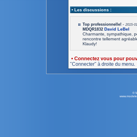
• Les discussions :
-
Top professionnelle!
2015-01
David LeBel
MDQR1832
Charmante, sympathique, pon
rencontre tellement agréabl
Klaudy!
• Connectez vous pour pouvo
"Connecter" à droite du menu.
© 
www.modele