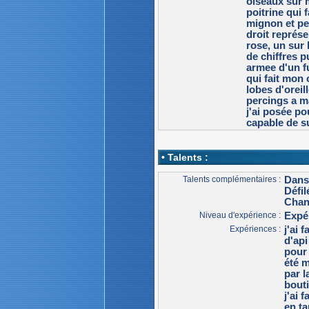
oiseaux sur 
poitrine qui 
mignon et pe
droit représ
rose, un sur 
de chiffres 
armee d'un fu
qui fait mon
lobes d'oreil
percings a ma
j'ai posée p
capable de s
• Talents :
Talents complémentaires :
Dans
Défi
Chan
Niveau d'expérience :
Expé
Expériences :
j'ai
d'ap
pour 
été 
par l
bouti
j'ai 
en ta