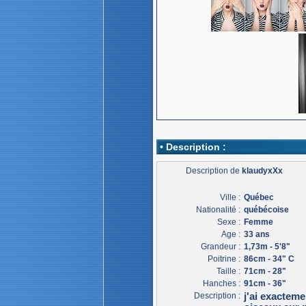
• Description :
Description de
klaudyxXx
Ville :
Québec
Nationalité :
québécoise
Sexe :
Femme
Age :
33 ans
Grandeur :
1,73m - 5'8"
Poitrine :
86cm - 34" C
Taille :
71cm - 28"
Hanches :
91cm - 36"
Description :
j'ai exacteme