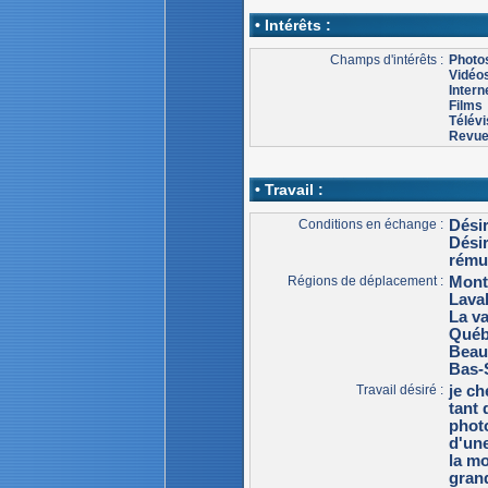
• Intérêts :
Champs d'intérêts :
Photo
Vidéo
Intern
Films
Télévi
Revu
• Travail :
Conditions en échange :
Dési
Dési
rému
Régions de déplacement :
Mont
Lava
La va
Qué
Beau
Bas-
Travail désiré :
je c
tant
photo
d'un
la mo
grand