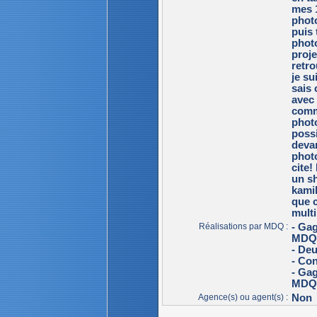
mes 1
photo
puis 
photo
proje
retro
je su
sais 
avec 
comme
photo
possi
devan
phot
cite
un s
kamik
que c
multi
Réalisations par MDQ :
- Ga
MDQ 
- De
- Con
- Ga
MDQ 
Agence(s) ou agent(s) :
Non