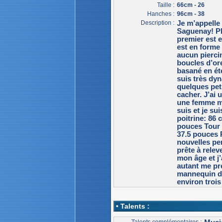
Taille :
66cm - 26
Hanches :
96cm - 38
Description :
Je m’appelle 
Saguenay! Ph
premier est 
est en forme 
aucun pierci
boucles d’ore
basané en été
suis très dyn
quelques peti
cacher. J’ai
une femme min
suis et je s
poitrine: 86 
pouces Tour 
37.5 pouces P
nouvelles pe
prête à relev
mon âge et j
autant me pr
mannequin dep
environ trois
• Talents :
Talents complémentaires :