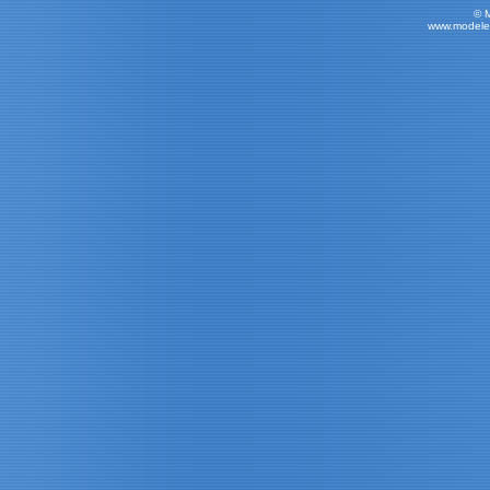
© 
www.modele