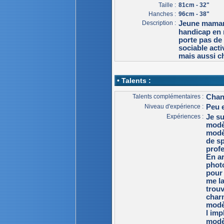
Taille :
81cm - 32"
Hanches :
96cm - 38"
Description :
Jeune maman.
handicap en 
porte pas de 
sociable acti
mais aussi c
• Talents :
Talents complémentaires :
Chan
Niveau d'expérience :
Peu 
Expériences :
Je s
modè
modèl
de sp
prof
En ar
phot
pour 
me la
trouv
char
modèl
l imp
modè