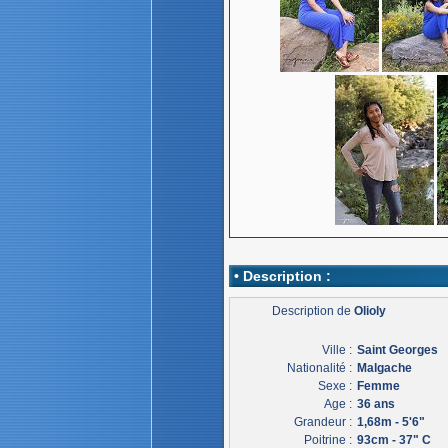
• Description :
Description de
Olioly
Ville :
Saint Georges
Nationalité :
Malgache
Sexe :
Femme
Age :
36 ans
Grandeur :
1,68m - 5'6"
Poitrine :
93cm - 37" C