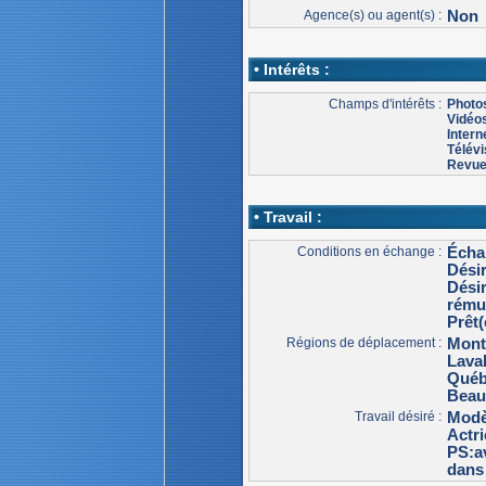
Agence(s) ou agent(s) :
Non
• Intérêts :
Champs d'intérêts :
Photo
Vidéo
Intern
Télévi
Revu
• Travail :
Conditions en échange :
Écha
Dési
Dési
rému
Prêt(
Régions de déplacement :
Mont
Lava
Qué
Beau
Travail désiré :
Modè
Actri
PS:av
dans