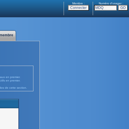
Membre :
Numéro d'usager :
 membre
ouveaux en premier.
us actifs en premier.
ios de cette section.