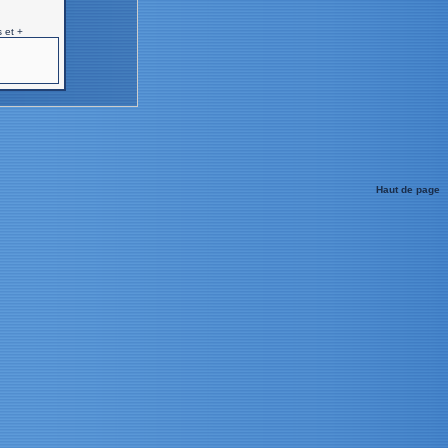
 et +
Haut de page