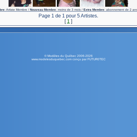
bre
: Artiste Membre /
Nouveau Membre
: moins de 3 mois /
Extra Membre
: abonnement de 2 ans
Page 1 de 1 pour 5 Artistes.
[
1
]
© Modèles du Québec 2006-2026
www.modelesduquebec.com conçu par FUTUR0TEC