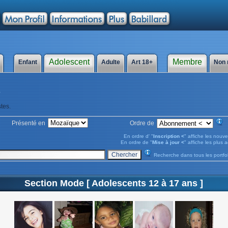
Adolescent
Membre
e
Enfant
Adulte
Art 18+
Non
S
tes.
Présenté en
Ordre de
En ordre d' "
Inscription <
" affiche les n
En ordre de "
Mise à jour <
" affiche les pl
Recherche dans tous les portfol
Section Mode [ Adolescents 12 à 17 ans ]