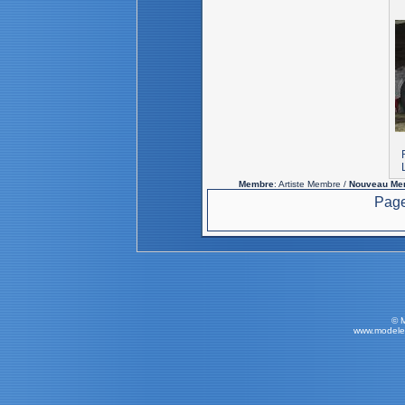
Membre
: Artiste Membre /
Nouveau Me
Page
© 
www.modele