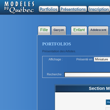
Fille
Enfant
Garçon
Adolescent
PORTFOLIOS
Présentation des Artistes.
Affichage :
Présenté en
Recherche :
Section Mo
M