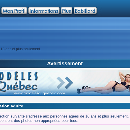
S
 18 ans et plus seulement.
Avertissement
cation adulte
ction suivante s'adresse aux personnes agées de 18 ans et plus seulement.
contient des photos non appropriées pour tous.