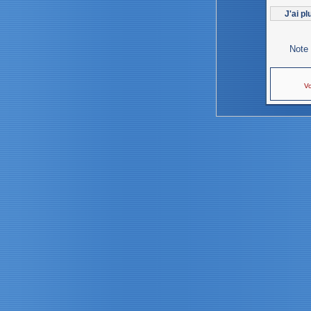
J'ai p
Note 
Vo