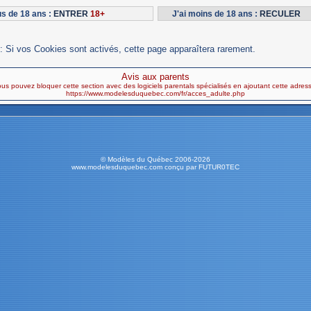
lus de 18 ans :
ENTRER
18+
J'ai moins de 18 ans :
RECULER
: Si vos Cookies sont activés, cette page apparaîtera rarement.
Avis aux parents
us pouvez bloquer cette section avec des logiciels parentals spécialisés en ajoutant cette adres
https://www.modelesduquebec.com/fr/acces_adulte.php
© Modèles du Québec 2006-2026
www.modelesduquebec.com conçu par FUTUR0TEC