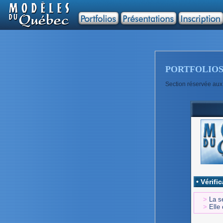
PORTFOLIO
Section réservée aux
• Vérifi
>
La se
>
Elle 