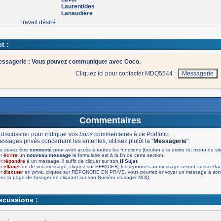
Laurentides
Lanaudière
Travail désiré :
t :
ssagerie : Vous pouvez communiquer avec Coco.
Cliquez ici pour contacter MDQ5544 :
Commentaires
 discussion pour indiquer vos
bons
commentaires à ce Portfolio.
ssages privés concernant les ententes, utilisez plutôt la "
Messagerie
".
s devez être
connecté
pour avoir accès à toutes les fonctions (bouton à la droite du menu du sit
ur
écrire
un
nouveau message
le formulaire est à la fin de cette section.
ur
répondre
à un message, il suffit de cliquer sur son
Sujet
.
ur
effacer
un de vos message, cliquez sur EFFACER, les réponses au message seront aussi effa
ur
discuter
en privé, cliquez sur RÉPONDRE EN PRIVÉ, vous pourrez envoyer un message à son 
tez la page de l'usager en cliquant sur son Numéro d'usager MDQ.
iscussions :