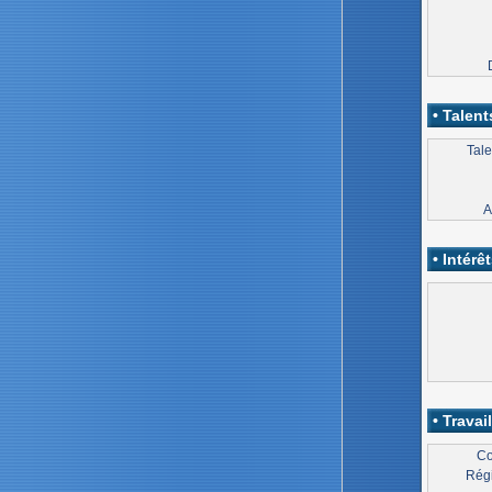
• Talent
Tale
A
• Intérêt
• Travail
Co
Régi