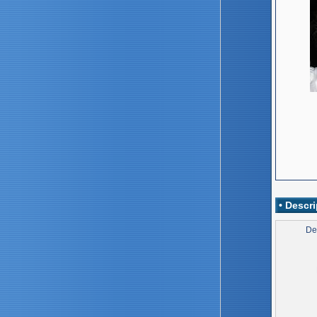
• Descri
De