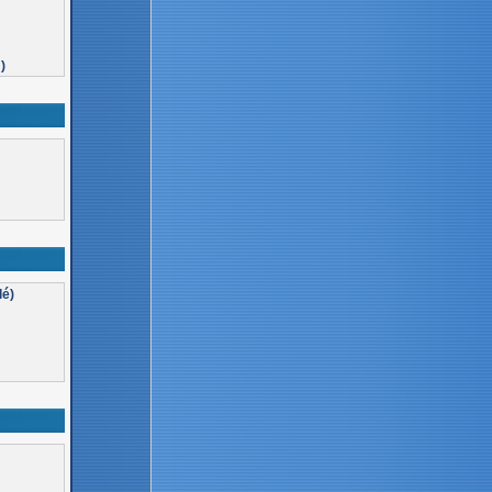
)
lé)