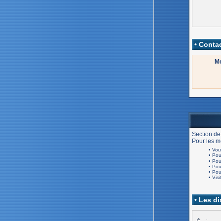
• Contac
Me
Section de
Pour les me
• Vou
• Po
• Po
• Po
• Po
• Visi
• Les d