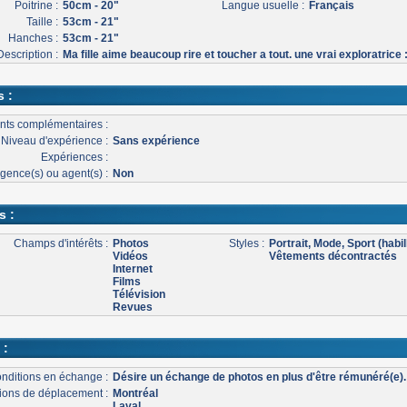
Poitrine :
50cm - 20"
Langue usuelle :
Français
Taille :
53cm - 21"
Hanches :
53cm - 21"
Description :
Ma fille aime beaucoup rire et toucher a tout. une vrai exploratrice :
s :
nts complémentaires :
Niveau d'expérience :
Sans expérience
Expériences :
gence(s) ou agent(s) :
Non
s :
Champs d'intérêts :
Photos
Styles :
Portrait, Mode, Sport (habil
Vidéos
Vêtements décontractés
Internet
Films
Télévision
Revues
 :
nditions en échange :
Désire un échange de photos en plus d'être rémunéré(e).
ons de déplacement :
Montréal
Laval