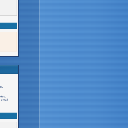
e).
cées.
email.