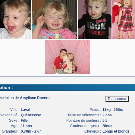
ption :
scription de
Amyliane Racette
Ville :
Laval
Poids :
11kg - 25lbs
Nationalité :
Québecoise
Taille de vêtements :
2 ans
Sexe :
Fille
Pointure de souliers :
5.5
Age :
11 ans
Couleur des yeux :
Bleus
Grandeur :
0,79m - 2'6"
Cheveux :
Longs et blonds