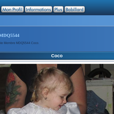
MDQ5544
rtiste Membre MDQ5544 Coco.
Coco