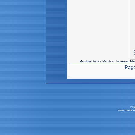
Membre
: Artiste Membre /
Nouveau Me
Page
© 
www.modele