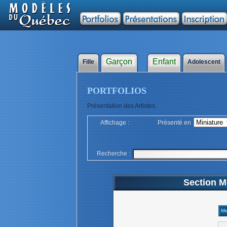
Garçon
Enfant
Fille
Adolescent
PORTFOLIOS
Présentation des Artistes.
Affichage :
Présenté en
Recherche :
Section Mo
M