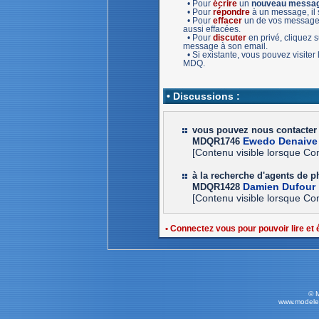
• Pour
écrire
un
nouveau messa
• Pour
répondre
à un message, il s
• Pour
effacer
un de vos message,
aussi effacées.
• Pour
discuter
en privé, cliquez
message à son email.
• Si existante, vous pouvez visiter
MDQ.
• Discussions :
vous pouvez nous contacter
Ewedo Denaive
MDQR1746
[Contenu visible lorsque Co
à la recherche d'agents de 
Damien Dufour
MDQR1428
[Contenu visible lorsque Co
• Connectez vous pour pouvoir lire et
© 
www.modele