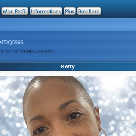
MDQ5966
tiste Non Membre MDQ5966 Ketty .
Ketty