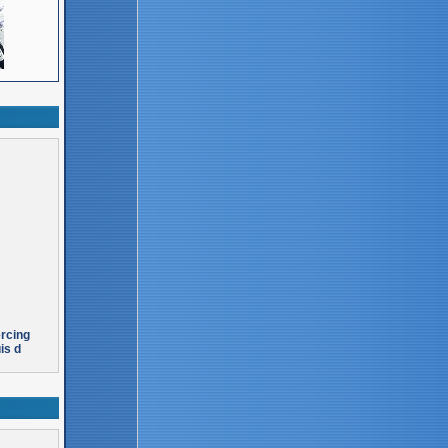
ercing
is d