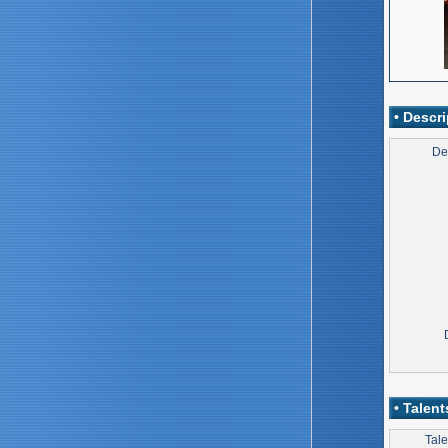
• Descri
De
• Talent
Tale