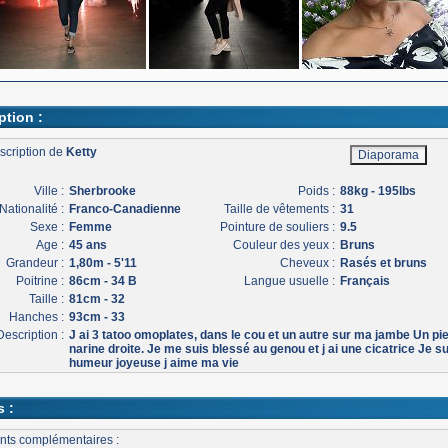
ption :
scription de
Ketty
Ville :
Sherbrooke
Poids :
88kg - 195lbs
Nationalité :
Franco-Canadienne
Taille de vêtements :
31
Sexe :
Femme
Pointure de souliers :
9.5
Age :
45 ans
Couleur des yeux :
Bruns
Grandeur :
1,80m - 5'11
Cheveux :
Rasés et bruns
Poitrine :
86cm - 34 B
Langue usuelle :
Français
Taille :
81cm - 32
Hanches :
93cm - 33
Description :
J ai 3 tatoo omoplates, dans le cou et un autre sur ma jambe Un pi
narine droite. Je me suis blessé au genou et j ai une cicatrice Je su
humeur joyeuse j aime ma vie
s :
nts complémentaires :