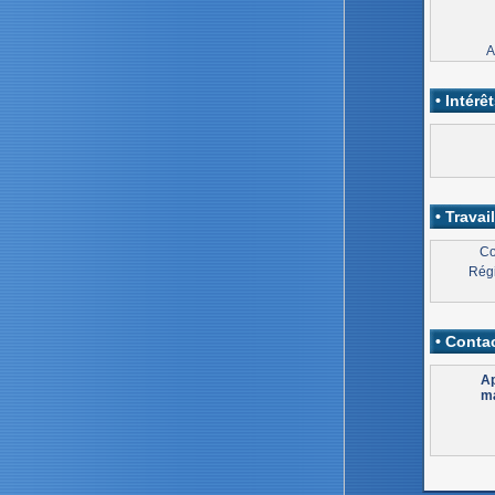
A
• Intérêt
• Travail
Co
Régi
• Contac
Ap
ma