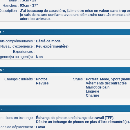
Taille :
73cm - 29"
Hanches :
93cm - 37"
Description :
J'ai beaucoup de caractère, j'aime être mise en valeur sans trop e
je suis de nature confiante avec une démarche sure. Je monte a ch
adore les animaux.
s :
nts complémentaires :
Défilé de mode
Niveau d'expérience :
Peu expérimenté(e)
Expériences :
gence(s) ou agent(s) :
Non
s :
Champs d'intérêts :
Photos
Styles :
Portrait, Mode, Sport (habil
Revues
Vêtements décontractés
Maillot de bain
Lingerie
Charme
 :
nditions en échange :
Échange de photos en échange du travail (TFP).
Désire un échange de photos en plus d'être rémunéré(e).
ons de déplacement :
Laval