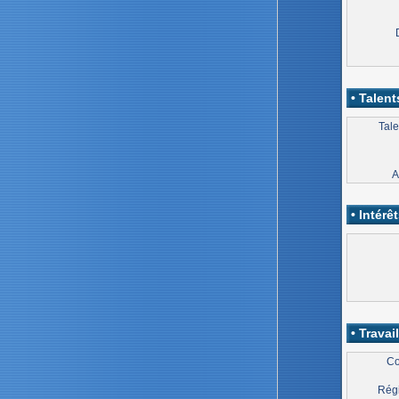
• Talent
Tale
A
• Intérêt
• Travail
Co
Régi