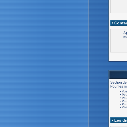
• Contac
Ap
ma
Section de
Pour les me
• Vou
• Po
• Po
• Po
• Po
• Visi
• Les d