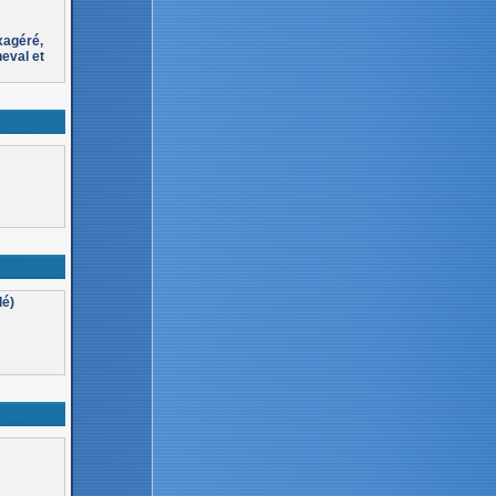
xagéré,
eval et
lé)