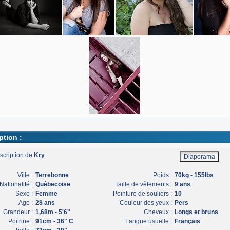
ption :
scription de
Kry
Ville :
Terrebonne
Poids :
70kg - 155lbs
Nationalité :
Québecoise
Taille de vêtements :
9 ans
Sexe :
Femme
Pointure de souliers :
10
Age :
28 ans
Couleur des yeux :
Pers
Grandeur :
1,68m - 5'6"
Cheveux :
Longs et bruns
Poitrine :
91cm - 36" C
Langue usuelle :
Français