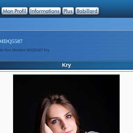
MDQ5587
tiste Non Membre MDQ5587 Kry.
Kry