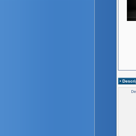
• Descri
De