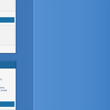
e).
cées.
email.