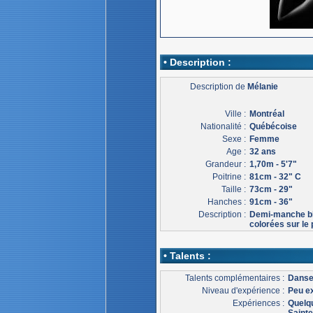
• Description :
Description de
Mélanie
Ville :
Montréal
Nationalité :
Québécoise
Sexe :
Femme
Age :
32 ans
Grandeur :
1,70m - 5'7"
Poitrine :
81cm - 32" C
Taille :
73cm - 29"
Hanches :
91cm - 36"
Description :
Demi-manche ble
colorées sur le
• Talents :
Talents complémentaires :
Danse
Niveau d'expérience :
Peu e
Expériences :
Quelqu
Sainte