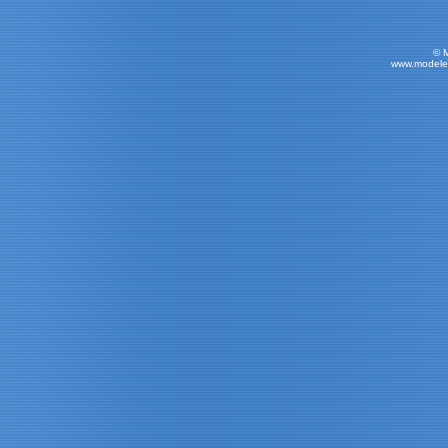
© 
www.modele