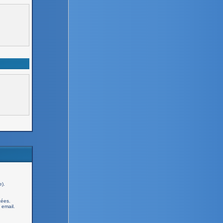
e).
cées.
email.