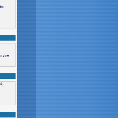
ains
u reine
lé)