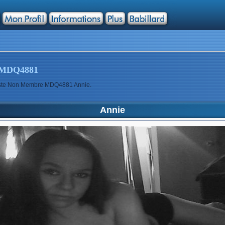
MDQ4881
rtiste Non Membre MDQ4881 Annie.
Annie