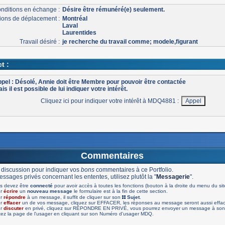
nditions en échange :
Désire être rémunéré(e) seulement.
ons de déplacement :
Montréal
Laval
Laurentides
Travail désiré :
je recherche du travail comme; modele,figurant
t :
pel : Désolé, Annie doit être Membre pour pouvoir être contactée
is il est possible de lui indiquer votre intérêt.
Cliquez ici pour indiquer votre intérêt à MDQ4881 :
Commentaires
 discussion pour indiquer vos
bons
commentaires à ce Portfolio.
ssages privés concernant les ententes, utilisez plutôt la "
Messagerie
".
s devez être
connecté
pour avoir accès à toutes les fonctions (bouton à la droite du menu du sit
ur
écrire
un
nouveau message
le formulaire est à la fin de cette section.
ur
répondre
à un message, il suffit de cliquer sur son
Sujet
.
ur
effacer
un de vos message, cliquez sur EFFACER, les réponses au message seront aussi effa
ur
discuter
en privé, cliquez sur RÉPONDRE EN PRIVÉ, vous pourrez envoyer un message à son 
tez la page de l'usager en cliquant sur son Numéro d'usager MDQ.