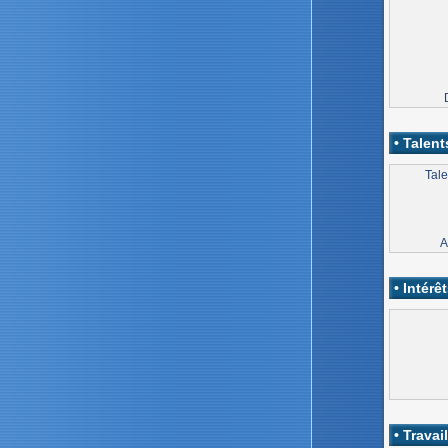
• Talent
Tale
A
• Intérêt
• Travail