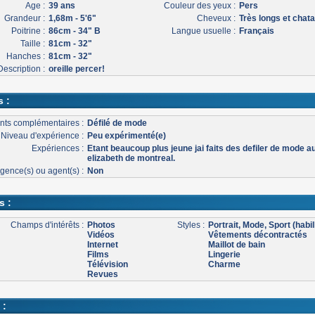
Age :
39 ans
Couleur des yeux :
Pers
Grandeur :
1,68m - 5'6"
Cheveux :
Très longs et chat
Poitrine :
86cm - 34" B
Langue usuelle :
Français
Taille :
81cm - 32"
Hanches :
81cm - 32"
Description :
oreille percer!
s :
nts complémentaires :
Défilé de mode
Niveau d'expérience :
Peu expérimenté(e)
Expériences :
Etant beaucoup plus jeune jai faits des defiler de mode a
elizabeth de montreal.
gence(s) ou agent(s) :
Non
s :
Champs d'intérêts :
Photos
Styles :
Portrait, Mode, Sport (habil
Vidéos
Vêtements décontractés
Internet
Maillot de bain
Films
Lingerie
Télévision
Charme
Revues
 :