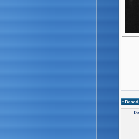
• Descri
De