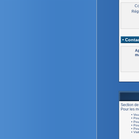
Co
Régi
• Contac
Ap
ma
Section de
Pour les me
• Vou
• Po
• Po
• Po
• Po
• Visi