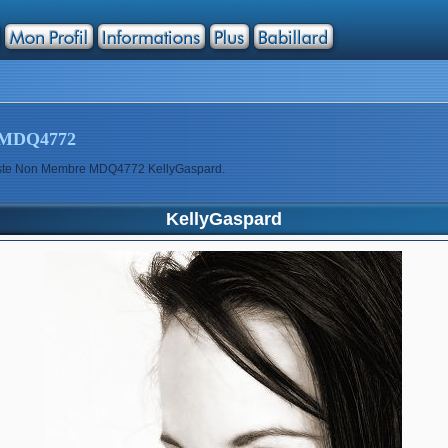
MDQ4772
rtiste Non Membre MDQ4772 KellyGaspard.
KellyGaspard