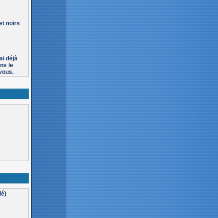
t noirs
ai déjà
ans le
 vous.
lé)