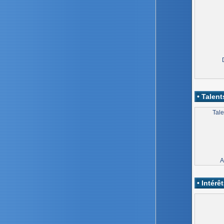
• Talent
Tale
A
• Intérêt