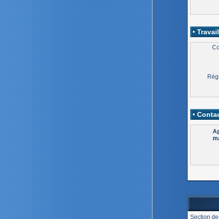
• Travail
Co
Régi
• Contac
Ap
ma
Section de