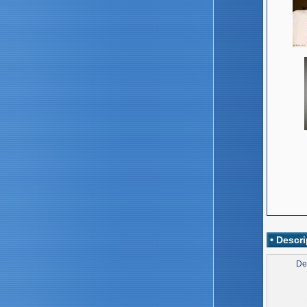
• Descri
De