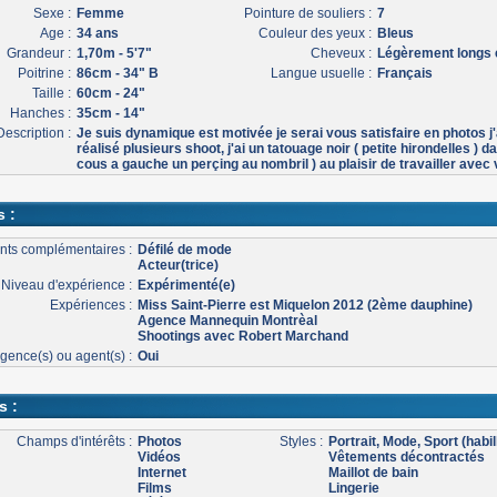
Sexe :
Femme
Pointure de souliers :
7
Age :
34 ans
Couleur des yeux :
Bleus
Grandeur :
1,70m - 5'7"
Cheveux :
Légèrement longs e
Poitrine :
86cm - 34" B
Langue usuelle :
Français
Taille :
60cm - 24"
Hanches :
35cm - 14"
Description :
Je suis dynamique est motivée je serai vous satisfaire en photos j'
réalisé plusieurs shoot, j'ai un tatouage noir ( petite hirondelles ) d
cous a gauche un perçing au nombril ) au plaisir de travailler avec
s :
nts complémentaires :
Défilé de mode
Acteur(trice)
Niveau d'expérience :
Expérimenté(e)
Expériences :
Miss Saint-Pierre est Miquelon 2012 (2ème dauphine)
Agence Mannequin Montrèal
Shootings avec Robert Marchand
gence(s) ou agent(s) :
Oui
s :
Champs d'intérêts :
Photos
Styles :
Portrait, Mode, Sport (habil
Vidéos
Vêtements décontractés
Internet
Maillot de bain
Films
Lingerie