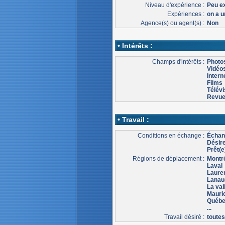
Niveau d'expérience :
Peu e
Expériences :
on a u
Agence(s) ou agent(s) :
Non
• Intérêts :
Champs d'intérêts :
Photo
Vidéo
Intern
Films
Télévi
Revu
• Travail :
Conditions en échange :
Échang
Désir
Prêt(e
Régions de déplacement :
Montr
Laval
Laure
Lanau
La val
Mauri
Québ
...
Travail désiré :
toutes