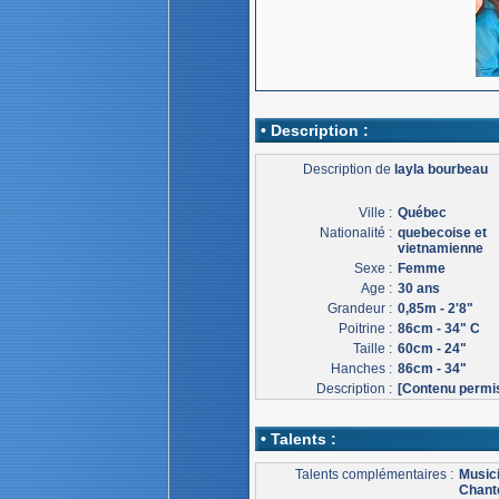
• Description :
Description de
layla bourbeau
Ville :
Québec
Nationalité :
quebecoise et
vietnamienne
Sexe :
Femme
Age :
30 ans
Grandeur :
0,85m - 2'8"
Poitrine :
86cm - 34" C
Taille :
60cm - 24"
Hanches :
86cm - 34"
Description :
[Contenu permi
• Talents :
Talents complémentaires :
Music
Chant