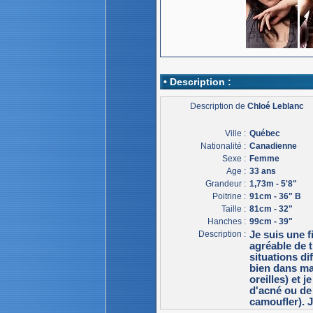
• Description :
Description de
Chloé Leblanc
Ville :
Québec
Nationalité :
Canadienne
Sexe :
Femme
Age :
33 ans
Grandeur :
1,73m - 5'8"
Poitrine :
91cm - 36" B
Taille :
81cm - 32"
Hanches :
99cm - 39"
Description :
Je suis une f
agréable de t
situations di
bien dans ma
oreilles) et 
d'acné ou de 
camoufler). J