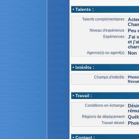
• Talents :
Talents complémentaires :
Acteu
Chan
Niveau d'expérience :
Peu 
Expériences :
J'ai 
et j'
char
Agence(s) ou agent(s) :
Non
• Intérêts :
Champs d'intérêts :
Photo
Revu
• Travail :
Conditions en échange :
Dési
rému
Régions de déplacement :
Qué
Travail désiré :
Photo
• Contact :