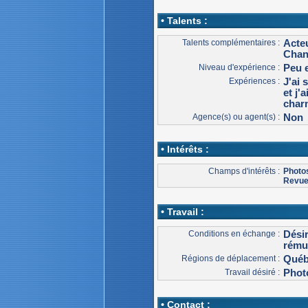
• Talents :
Talents complémentaires :
Acteu
Chan
Niveau d'expérience :
Peu 
Expériences :
J'ai 
et j'
char
Agence(s) ou agent(s) :
Non
• Intérêts :
Champs d'intérêts :
Photo
Revu
• Travail :
Conditions en échange :
Dési
rému
Régions de déplacement :
Qué
Travail désiré :
Photo
• Contact :