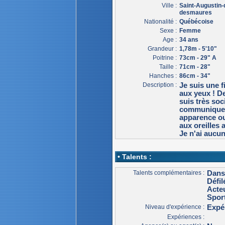
Ville :
Saint-Augustin-
desmaures
Nationalité :
Québécoise
Sexe :
Femme
Age :
34 ans
Grandeur :
1,78m - 5'10"
Poitrine :
73cm - 29" A
Taille :
71cm - 28"
Hanches :
86cm - 34"
Description :
Je suis une f
aux yeux ! D
suis très soci
communiquer 
apparence ou 
aux oreilles 
Je n'ai aucu
• Talents :
Talents complémentaires :
Dans
Défi
Acteu
Spor
Niveau d'expérience :
Expé
Expériences :