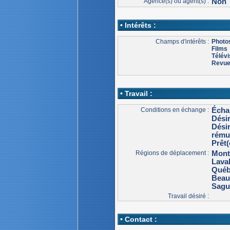
Agence(s) ou agent(s) :
Non
• Intérêts :
Champs d'intérêts :
Photo
Films
Télévi
Revu
• Travail :
Conditions en échange :
Écha
Dési
Dési
rému
Prêt(
Régions de déplacement :
Mont
Lava
Qué
Beau
Sagu
Travail désiré :
• Contact :