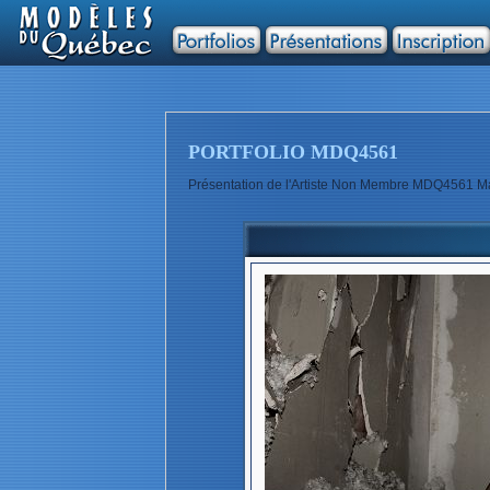
PORTFOLIO MDQ4561
Présentation de l'Artiste Non Membre MDQ4561 Ma