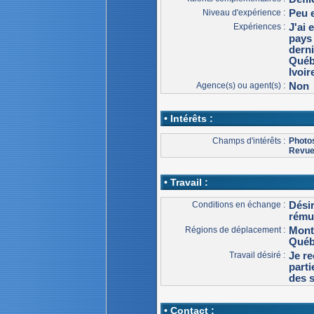
Niveau d'expérience :
Peu 
Expériences :
J'ai 
pays 
derni
Québ
Ivoir
Agence(s) ou agent(s) :
Non
• Intérêts :
Champs d'intérêts :
Photo
Revu
• Travail :
Conditions en échange :
Dési
rému
Régions de déplacement :
Mont
Qué
Travail désiré :
Je r
parti
des 
• Contact :