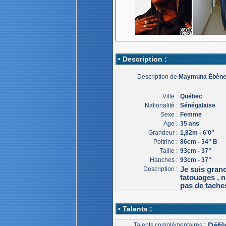
• Description :
Description de
Maymuna Ébèn
Ville :
Québec
Nationalité :
Sénégalaise
Sexe :
Femme
Age :
35 ans
Grandeur :
1,82m - 6'0"
Poitrine :
86cm - 34" B
Taille :
93cm - 37"
Hanches :
93cm - 37"
Description :
Je suis grand
tatouages , n
pas de tache
• Talents :
Talents complémentaires :
Défi