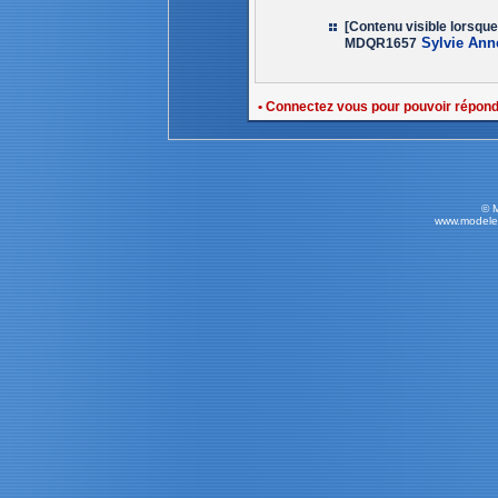
[Contenu visible lorsqu
Sylvie Ann
MDQR1657
• Connectez vous pour pouvoir répon
© 
www.modele