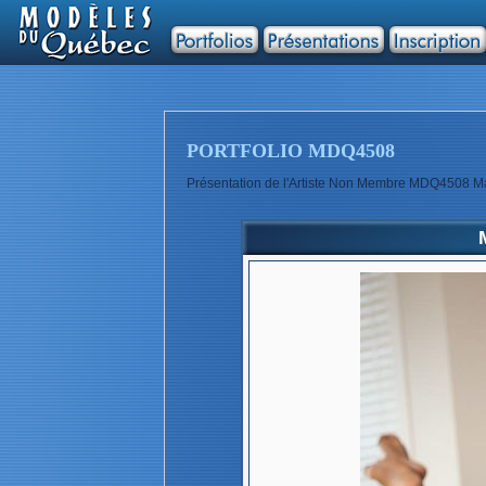
PORTFOLIO MDQ4508
Présentation de l'Artiste Non Membre MDQ4508 