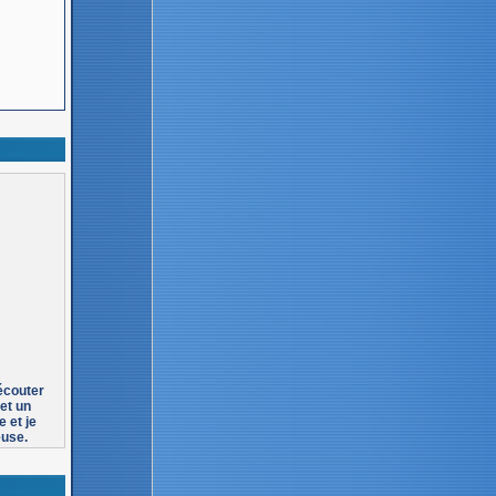
 écouter
et un
 et je
euse.