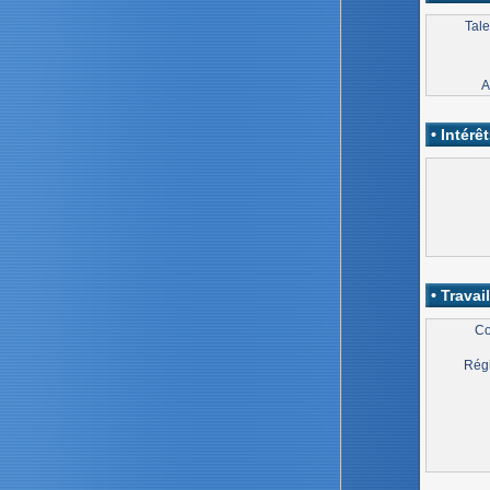
Tale
A
• Intérêt
• Travail
Co
Régi