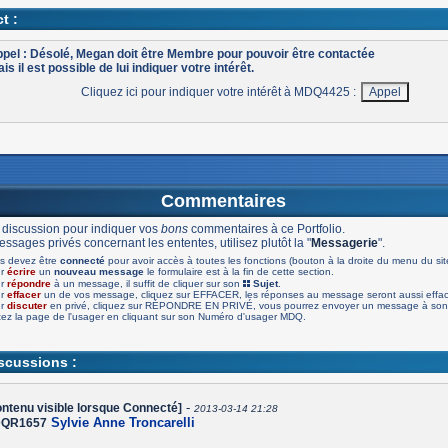
t :
pel : Désolé, Megan doit être Membre pour pouvoir être contactée
is il est possible de lui indiquer votre intérêt.
Cliquez ici pour indiquer votre intérêt à MDQ4425 :
Commentaires
 discussion pour indiquer vos
bons
commentaires à ce Portfolio.
ssages privés concernant les ententes, utilisez plutôt la "
Messagerie
".
s devez être
connecté
pour avoir accès à toutes les fonctions (bouton à la droite du menu du sit
ur
écrire
un
nouveau message
le formulaire est à la fin de cette section.
ur
répondre
à un message, il suffit de cliquer sur son
Sujet
.
ur
effacer
un de vos message, cliquez sur EFFACER, les réponses au message seront aussi effa
ur
discuter
en privé, cliquez sur RÉPONDRE EN PRIVÉ, vous pourrez envoyer un message à son 
tez la page de l'usager en cliquant sur son Numéro d'usager MDQ.
iscussions :
-
ntenu visible lorsque Connecté]
2013-03-14 21:28
Sylvie Anne Troncarelli
QR1657