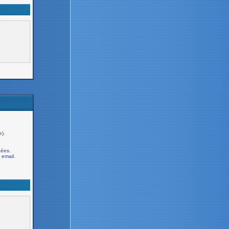
e).
cées.
email.