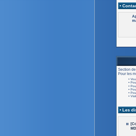
• Contac
Ap
ma
Section de
Pour les me
• Vou
• Po
• Po
• Po
• Po
• Visi
• Les d
[Co
MD