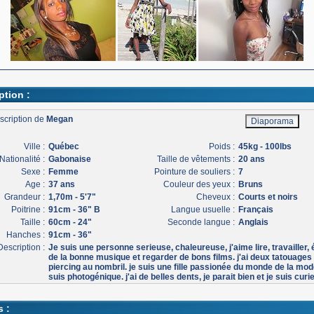
ption :
scription de
Megan
Ville :
Québec
Poids :
45kg - 100lbs
Nationalité :
Gabonaise
Taille de vêtements :
20 ans
Sexe :
Femme
Pointure de souliers :
7
Age :
37 ans
Couleur des yeux :
Bruns
Grandeur :
1,70m - 5'7"
Cheveux :
Courts et noirs
Poitrine :
91cm - 36" B
Langue usuelle :
Français
Taille :
60cm - 24"
Seconde langue :
Anglais
Hanches :
91cm - 36"
Description :
Je suis une personne serieuse, chaleureuse, j'aime lire, travailler,
de la bonne musique et regarder de bons films. j'ai deux tatouages 
piercing au nombril. je suis une fille passionée du monde de la mode
suis photogénique. j'ai de belles dents, je parait bien et je suis curi
s :