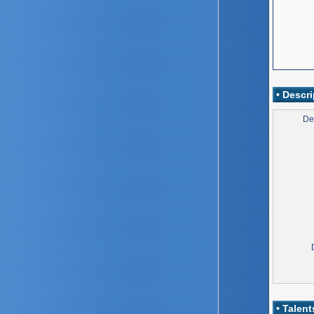
• Descri
De
• Talent