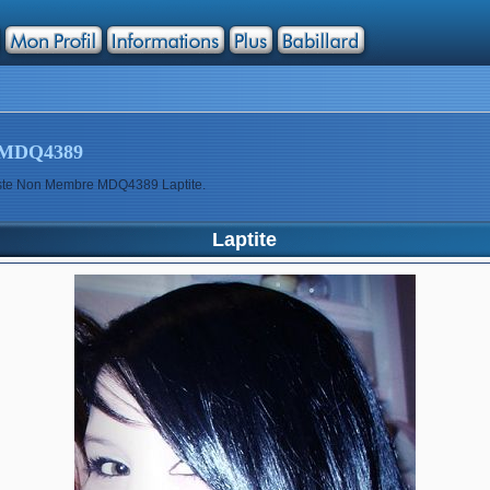
MDQ4389
tiste Non Membre MDQ4389 Laptite.
Laptite