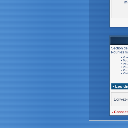
ma
Section de
Pour les me
• Vou
• Po
• Po
• Po
• Po
• Visi
• Les d
Écrivez-
• Connect