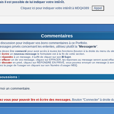
is il est possible de lui indiquer votre intérêt.
Cliquez ici pour indiquer votre intérêt à MDQ4389 :
Commentaires
 discussion pour indiquer vos
bons
commentaires à ce Portfolio.
ssages privés concernant les ententes, utilisez plutôt la "
Messagerie
".
s devez être
connecté
pour avoir accès à toutes les fonctions (bouton à la droite du menu du sit
ur
écrire
un
nouveau message
le formulaire est à la fin de cette section.
ur
répondre
à un message, il suffit de cliquer sur son
Sujet
.
ur
effacer
un de vos message, cliquez sur EFFACER, les réponses au message seront aussi effa
ur
discuter
en privé, cliquez sur RÉPONDRE EN PRIVÉ, vous pourrez envoyer un message à son 
tez la page de l'usager en cliquant sur son Numéro d'usager MDQ.
iscussions :
moi un commentaire.
ez vous pour pouvoir lire et écrire des messages.
Bouton "Connecter" à droite d