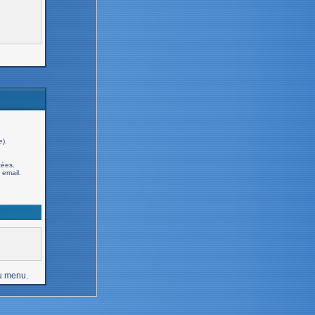
e).
cées.
email.
u menu.