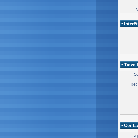
A
• Intérêt
• Travail
Co
Régi
• Contac
Ap