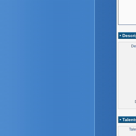
• Descri
De
• Talent
Tale