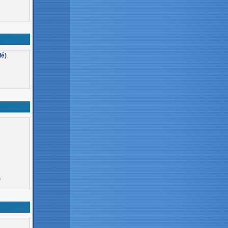
lé)
,