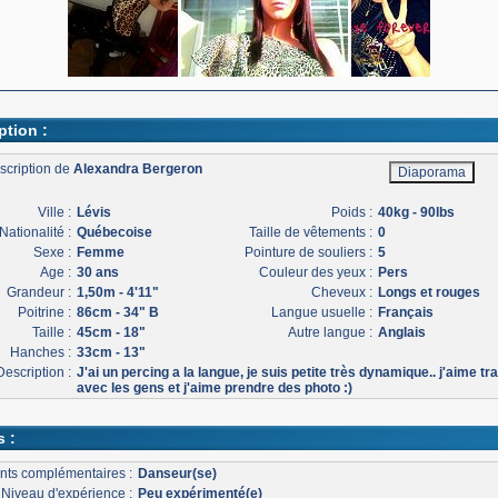
ption :
scription de
Alexandra Bergeron
Ville :
Lévis
Poids :
40kg - 90lbs
Nationalité :
Québecoise
Taille de vêtements :
0
Sexe :
Femme
Pointure de souliers :
5
Age :
30 ans
Couleur des yeux :
Pers
Grandeur :
1,50m - 4'11"
Cheveux :
Longs et rouges
Poitrine :
86cm - 34" B
Langue usuelle :
Français
Taille :
45cm - 18"
Autre langue :
Anglais
Hanches :
33cm - 13"
Description :
J'ai un percing a la langue, je suis petite très dynamique.. j'aime tra
avec les gens et j'aime prendre des photo :)
s :
nts complémentaires :
Danseur(se)
Niveau d'expérience :
Peu expérimenté(e)