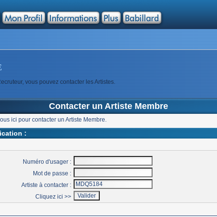
E
ecruteur, vous pouvez contacter les Artistes.
Contacter un Artiste Membre
vous ici pour contacter un Artiste Membre.
fication :
Numéro d'usager :
Mot de passe :
Artiste à contacter :
Cliquez ici >>