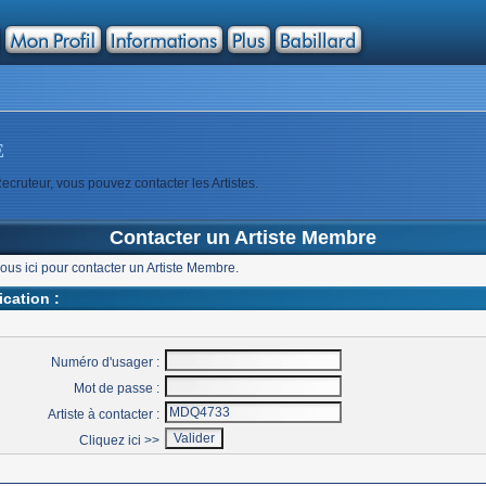
E
ecruteur, vous pouvez contacter les Artistes.
Contacter un Artiste Membre
vous ici pour contacter un Artiste Membre.
fication :
Numéro d'usager :
Mot de passe :
Artiste à contacter :
Cliquez ici >>