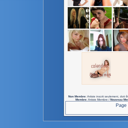
Non Membre
: Artiste inscrit seulement, do
Membre
: Artiste Membre /
Nouveau Me
Page 1