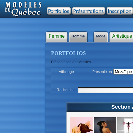
Femme
Artistiqu
Homme
Mode
PORTFOLIOS
Présentation des Artistes.
Affichage :
Présenté en
Recherche :
Section A