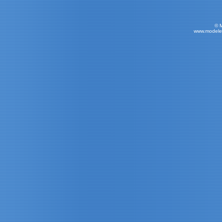
© 
www.modele