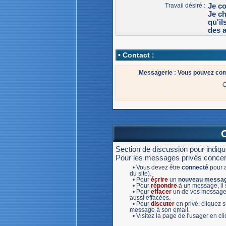
Travail désiré :
Je c
Je c
qu'il
des a
• Contact :
Messagerie : Vous pouvez c
C
Section de discussion pour indiq
Pour les messages privés concernan
• Vous devez être
connecté
pour a
du site).
• Pour
écrire
un
nouveau messa
• Pour
répondre
à un message, il s
• Pour
effacer
un de vos message,
aussi effacées.
• Pour
discuter
en privé, cliquez
message à son email.
• Visitez la page de l'usager en c