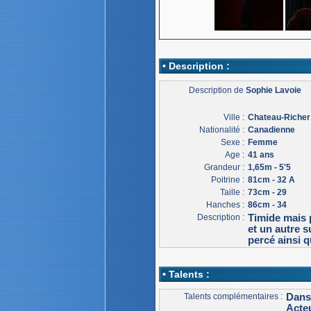
• Description :
Description de
Sophie Lavoie
Ville :
Chateau-Richer
Nationalité :
Canadienne
Sexe :
Femme
Age :
41 ans
Grandeur :
1,65m - 5'5
Poitrine :
81cm - 32 A
Taille :
73cm - 29
Hanches :
86cm - 34
Description :
Timide mais p
et un autre s
percé ainsi q
• Talents :
Talents complémentaires :
Dans
Acteu