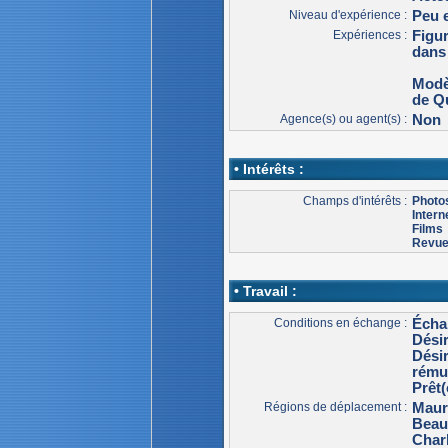
Niveau d'expérience :
Peu 
Expériences :
Figur
dans 
Modè
de Q
Agence(s) ou agent(s) :
Non
• Intérêts :
Champs d'intérêts :
Photo
Intern
Films
Revu
• Travail :
Conditions en échange :
Écha
Dési
Dési
rému
Prêt(
Régions de déplacement :
Maur
Beau
Char