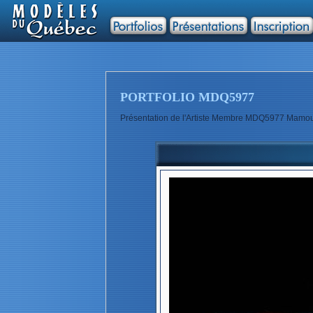
PORTFOLIO MDQ5977
Présentation de l'Artiste Membre MDQ5977 Mamou