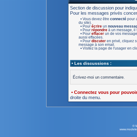
Section de discussion pour indiq
Pour les messages privés concernan
• Vous devez être
connecté
pour a
du site).
• Pour
écrire
un
nouveau messa
• Pour
répondre
à un message, il s
• Pour
effacer
un de vos message,
aussi effacées.
• Pour
discuter
en privé, cliquez
message à son email.
• Visitez la page de l'usager en c
• Les discussions :
Écrivez-moi un commentaire.
• Connectez vous pour pouvoir 
droite du menu.
© 
www.modele