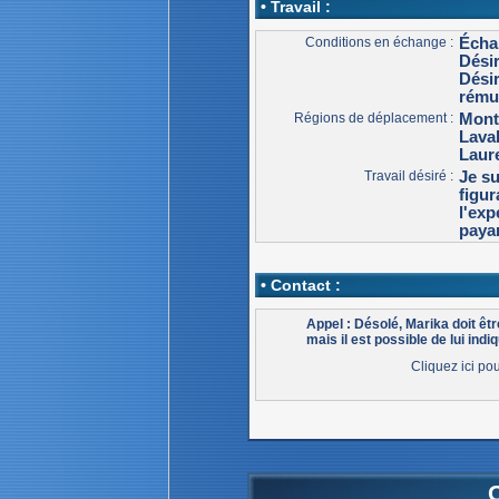
• Travail :
Conditions en échange :
Écha
Dési
Dési
rému
Régions de déplacement :
Mont
Lava
Laur
Travail désiré :
Je su
figur
l'exp
payan
• Contact :
Appel : Désolé, Marika doit ê
mais il est possible de lui indiq
Cliquez ici po