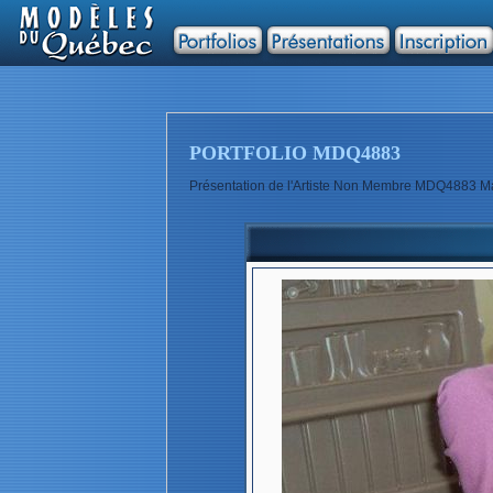
PORTFOLIO MDQ4883
Présentation de l'Artiste Non Membre MDQ4883 Ma