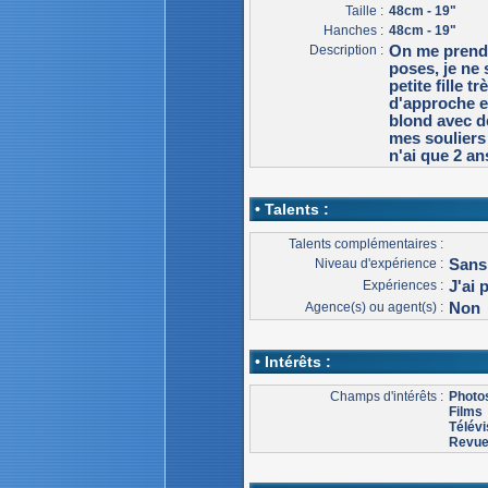
Taille :
48cm - 19"
Hanches :
48cm - 19"
Description :
On me prend 
poses, je ne
petite fille 
d'approche e
blond avec d
mes souliers 
n'ai que 2 an
• Talents :
Talents complémentaires :
Niveau d'expérience :
Sans
Expériences :
J'ai 
Agence(s) ou agent(s) :
Non
• Intérêts :
Champs d'intérêts :
Photo
Films
Télévi
Revu