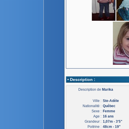
• Description :
Description de
Marika
Ville :
Ste-Adèle
Nationalité :
Québec
Sexe :
Femme
Age :
16 ans
Grandeur :
1,07m - 3'5"
Poitrine :
48cm - 19"